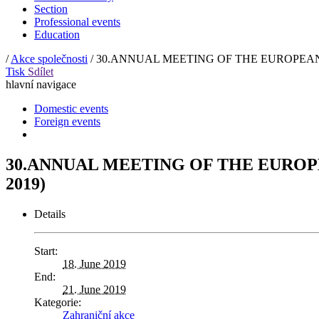
Section
Professional events
Education
/
Akce společnosti
/
30.ANNUAL MEETING OF THE EUROPEAN 
Tisk
Sdílet
hlavní navigace
Domestic events
Foreign events
30.ANNUAL MEETING OF THE EUROP
2019)
Details
Start:
18. June 2019
End:
21. June 2019
Kategorie:
Zahraniční akce