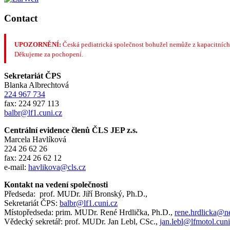
Contact
UPOZORNĚNÍ:
Česká pediatrická společnost bohužel nemůže z kapacitních
Děkujeme za pochopení.
Sekretariát ČPS
Blanka Albrechtová
224 967 734
fax: 224 927 113
balbr@lf1.cuni.cz
Centrální evidence členů ČLS JEP z.s.
Marcela Havlíková
224 26 62 26
fax: 224 26 62 12
e-mail:
havlikova@cls.cz
Kontakt na vedení společnosti
Předseda: prof. MUDr. Jiří Bronský, Ph.D.,
Sekretariát ČPS:
balbr@lf1.cuni.cz
Místopředseda: prim. MUDr. René Hrdlička, Ph.D.,
rene.hrdlicka@n
Vědecký sekretář: prof. MUDr. Jan Lebl, CSc.,
jan.lebl@lfmotol.cuni