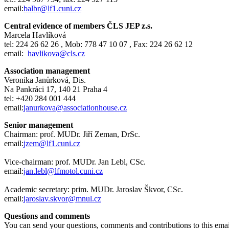
email:
balbr@lf1.cuni.cz
Central evidence of members ČLS JEP z.s.
Marcela Havlíková
tel: 224 26 62 26 , Mob: 778 47 10 07 , Fax: 224 26 62 12
email:
havlikova@cls.cz
Association management
Veronika Janůrková, Dis.
Na Pankráci 17, 140 21 Praha 4
tel: +420 284 001 444
email:
janurkova@associationhouse.cz
Senior management
Chairman: prof. MUDr. Jiří Zeman, DrSc.
email:
jzem@lf1.cuni.cz
Vice-chairman: prof. MUDr. Jan Lebl, CSc.
email:
jan.lebl@lfmotol.cuni.cz
Academic secretary: prim. MUDr. Jaroslav Škvor, CSc.
email:
jaroslav.skvor@mnul.cz
Questions and comments
You can send your questions, comments and contributions to this emai