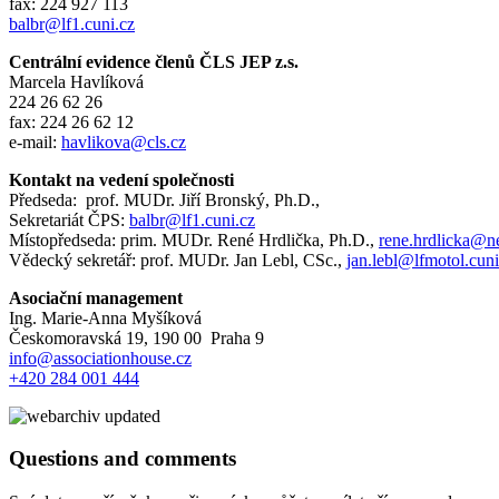
fax: 224 927 113
balbr@lf1.cuni.cz
Centrální evidence členů ČLS JEP z.s.
Marcela Havlíková
224 26 62 26
fax: 224 26 62 12
e-mail:
havlikova@cls.cz
Kontakt na vedení společnosti
Předseda: prof. MUDr. Jiří Bronský, Ph.D.,
Sekretariát ČPS:
balbr@lf1.cuni.cz
Místopředseda: prim. MUDr. René Hrdlička, Ph.D.,
rene.hrdlicka@n
Vědecký sekretář: prof. MUDr. Jan Lebl, CSc.,
jan.lebl@lfmotol.cuni
Asociační management
Ing. Marie-Anna Myšíková
Českomoravská 19, 190 00 Praha 9
info@associationhouse.cz
+420 284 001 444
Questions and comments