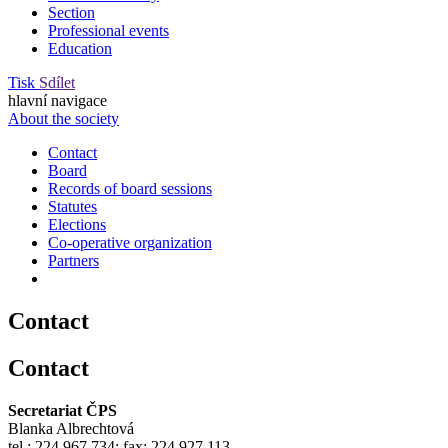
Section
Professional events
Education
Tisk
Sdílet
hlavní navigace
About the society
Contact
Board
Records of board sessions
Statutes
Elections
Co-operative organization
Partners
Contact
Contact
Secretariat ČPS
Blanka Albrechtová
tel.: 224 967 734; fax: 224 927 113