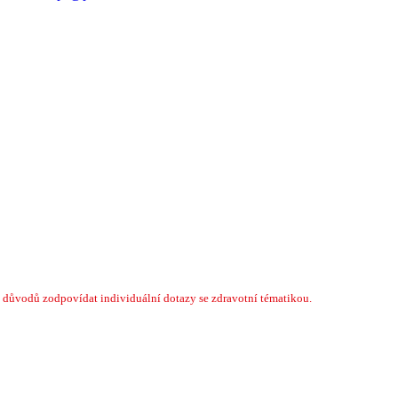
 důvodů zodpovídat individuální dotazy se zdravotní tématikou.