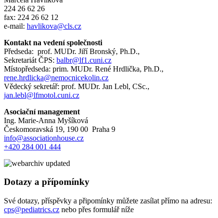
224 26 62 26
fax: 224 26 62 12
e-mail:
havlikova@cls.cz
Kontakt na vedení společnosti
Předseda: prof. MUDr. Jiří Bronský, Ph.D.,
Sekretariát ČPS:
balbr@lf1.cuni.cz
Místopředseda: prim. MUDr. René Hrdlička, Ph.D.,
rene.hrdlicka@nemocnicekolin.cz
Vědecký sekretář: prof. MUDr. Jan Lebl, CSc.,
jan.lebl@lfmotol.cuni.cz
Asociační management
Ing. Marie-Anna Myšíková
Českomoravská 19, 190 00 Praha 9
info@associationhouse.cz
+420 284 001 444
Dotazy a přípomínky
Své dotazy, příspěvky a připomínky můžete zasílat přímo na adresu:
cps@pediatrics.cz
nebo přes formulář níže