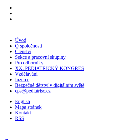
Úvod
O společnosti
Členství
Sekce a pracovní skupiny
Pro odborníky
XX. PEDIATRICKÝ KONGRES
Vzdělávání
Inzerce
Bezpečné dětství v digitálním světě
cps@pediatrisc.cz
English
Mapa stránek
Kontakt
RSS