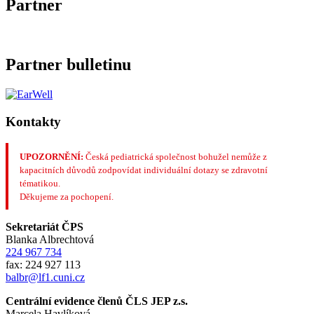
Partner
Partner bulletinu
Kontakty
UPOZORNĚNÍ:
Česká pediatrická společnost bohužel nemůže z
kapacitních důvodů zodpovídat individuální dotazy se zdravotní
tématikou.
Děkujeme za pochopení.
Sekretariát ČPS
Blanka Albrechtová
224 967 734
fax: 224 927 113
balbr@lf1.cuni.cz
Centrální evidence členů ČLS JEP z.s.
Marcela Havlíková