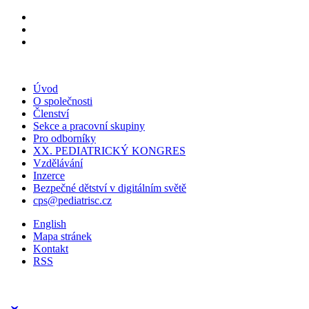
Úvod
O společnosti
Členství
Sekce a pracovní skupiny
Pro odborníky
XX. PEDIATRICKÝ KONGRES
Vzdělávání
Inzerce
Bezpečné dětství v digitálním světě
cps@pediatrisc.cz
English
Mapa stránek
Kontakt
RSS