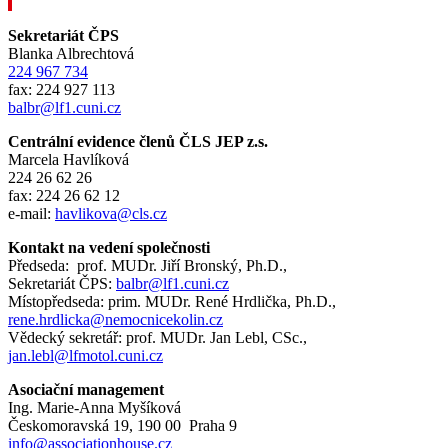
Sekretariát ČPS
Blanka Albrechtová
224 967 734
fax: 224 927 113
balbr@lf1.cuni.cz
Centrální evidence členů ČLS JEP z.s.
Marcela Havlíková
224 26 62 26
fax: 224 26 62 12
e-mail:
havlikova@cls.cz
Kontakt na vedení společnosti
Předseda: prof. MUDr. Jiří Bronský, Ph.D.,
Sekretariát ČPS:
balbr@lf1.cuni.cz
Místopředseda: prim. MUDr. René Hrdlička, Ph.D.,
rene.hrdlicka@nemocnicekolin.cz
Vědecký sekretář: prof. MUDr. Jan Lebl, CSc.,
jan.lebl@lfmotol.cuni.cz
Asociační management
Ing. Marie-Anna Myšíková
Českomoravská 19, 190 00 Praha 9
info@associationhouse.cz