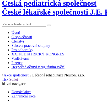
Česká pediatrická společnost
České lékařské společnosti J.E.
Úvod
O společnosti
Členství
Sekce a pracovní skupiny
Pro odborníky
XX. PEDIATRICKÝ KONGRES
Vzdělávání
Inzerce
Bezpečné dětství v digitálním světě
/
Akce společnosti
/
Léčebná rehabilitace Neuron, s.r.o.
Tisk
Sdílet
hlavní navigace
Domácí akce
Zahraniční akce