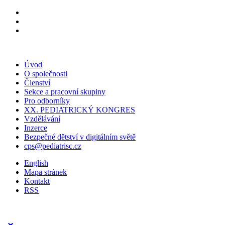
Úvod
O společnosti
Členství
Sekce a pracovní skupiny
Pro odborníky
XX. PEDIATRICKÝ KONGRES
Vzdělávání
Inzerce
Bezpečné dětství v digitálním světě
cps@pediatrisc.cz
English
Mapa stránek
Kontakt
RSS