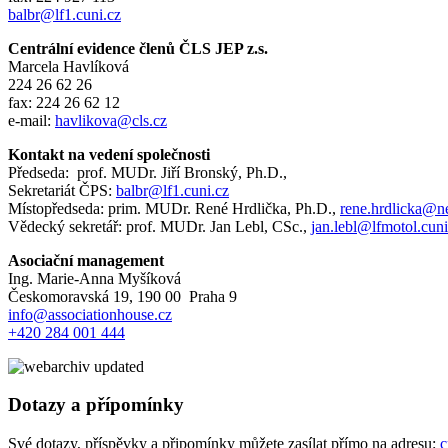
balbr@lf1.cuni.cz
Centrální evidence členů ČLS JEP z.s.
Marcela Havlíková
224 26 62 26
fax: 224 26 62 12
e-mail:
havlikova@cls.cz
Kontakt na vedení společnosti
Předseda: prof. MUDr. Jiří Bronský, Ph.D.,
Sekretariát ČPS:
balbr@lf1.cuni.cz
Místopředseda: prim. MUDr. René Hrdlička, Ph.D.,
rene.hrdlicka@n
Vědecký sekretář: prof. MUDr. Jan Lebl, CSc.,
jan.lebl@lfmotol.cuni
Asociační management
Ing. Marie-Anna Myšíková
Českomoravská 19, 190 00 Praha 9
info@associationhouse.cz
+420 284 001 444
Dotazy a přípomínky
Své dotazy, příspěvky a připomínky můžete zasílat přímo na adresu:
c