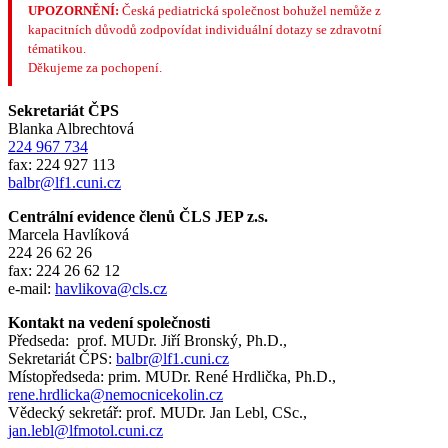
UPOZORNĚNÍ:
Česká pediatrická společnost bohužel nemůže z
kapacitních důvodů zodpovídat individuální dotazy se zdravotní
tématikou.
Děkujeme za pochopení.
Sekretariát ČPS
Blanka Albrechtová
224 967 734
fax: 224 927 113
balbr@lf1.cuni.cz
Centrální evidence členů ČLS JEP z.s.
Marcela Havlíková
224 26 62 26
fax: 224 26 62 12
e-mail:
havlikova@cls.cz
Kontakt na vedení společnosti
Předseda: prof. MUDr. Jiří Bronský, Ph.D.,
Sekretariát ČPS:
balbr@lf1.cuni.cz
Místopředseda: prim. MUDr. René Hrdlička, Ph.D.,
rene.hrdlicka@nemocnicekolin.cz
Vědecký sekretář: prof. MUDr. Jan Lebl, CSc.,
jan.lebl@lfmotol.cuni.cz