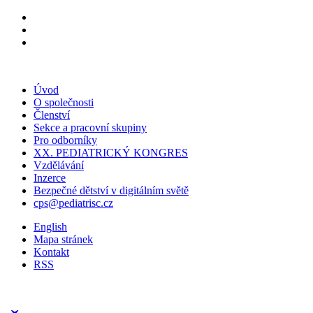
Úvod
O společnosti
Členství
Sekce a pracovní skupiny
Pro odborníky
XX. PEDIATRICKÝ KONGRES
Vzdělávání
Inzerce
Bezpečné dětství v digitálním světě
cps@pediatrisc.cz
English
Mapa stránek
Kontakt
RSS