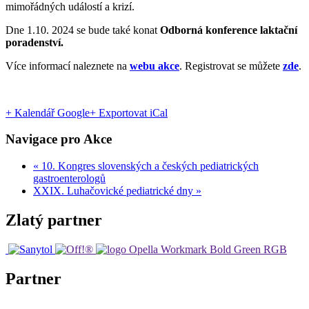
mimořádných událostí a krizí.
Dne 1.10. 2024 se bude také konat
Odborná konference laktační
poradenství.
Více informací naleznete na
webu akce
. Registrovat se můžete
zde
.
+ Kalendář Google
+ Exportovat iCal
Navigace pro Akce
«
10. Kongres slovenských a českých pediatrických
gastroenterologů
XXIX. Luhačovické pediatrické dny
»
Zlatý partner
Partner