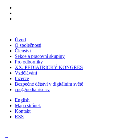
Úvod
O společnosti
Členství
Sekce a pracovní skupiny
Pro odborníky
XX. PEDIATRICKÝ KONGRES
Vzdělávání
Inzerce
Bezpečné dětství v digitálním světě
cps@pediatrisc.cz
English
Mapa stránek
Kontakt
RSS