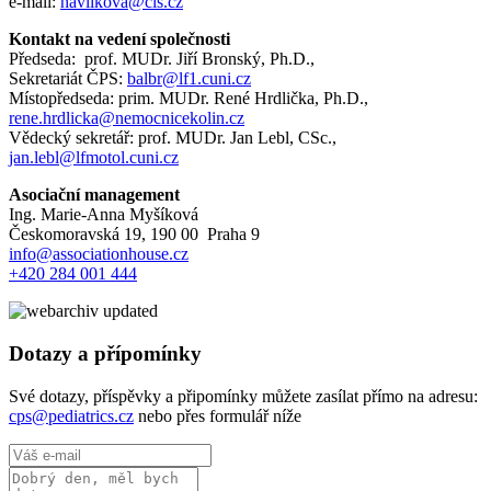
e-mail:
havlikova@cls.cz
Kontakt na vedení společnosti
Předseda: prof. MUDr. Jiří Bronský, Ph.D.,
Sekretariát ČPS:
balbr@lf1.cuni.cz
Místopředseda: prim. MUDr. René Hrdlička, Ph.D.,
rene.hrdlicka@nemocnicekolin.cz
Vědecký sekretář: prof. MUDr. Jan Lebl, CSc.,
jan.lebl@lfmotol.cuni.cz
Asociační management
Ing. Marie-Anna Myšíková
Českomoravská 19, 190 00 Praha 9
info@associationhouse.cz
+420 284 001 444
Dotazy a přípomínky
Své dotazy, příspěvky a připomínky můžete zasílat přímo na adresu:
cps@pediatrics.cz
nebo přes formulář níže