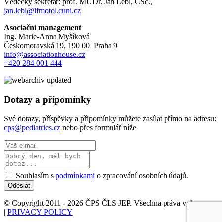
Vědecký sekretář: prof. MUDr. Jan Lebl, CSc.,
jan.lebl@lfmotol.cuni.cz
Asociační management
Ing. Marie-Anna Myšíková
Českomoravská 19, 190 00 Praha 9
info@associationhouse.cz
+420 284 001 444
Dotazy a přípomínky
Své dotazy, příspěvky a připomínky můžete zasílat přímo na adresu:
cps@pediatrics.cz
nebo přes formulář níže
Souhlasím s
podmínkami
o zpracování osobních údajů.
Odeslat
© Copyright 2011 - 2026 ČPS ČLS JEP. Všechna práva vyhrazena.
|
PRIVACY POLICY