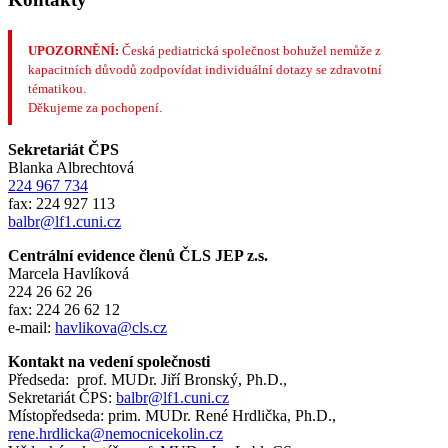
UPOZORNĚNÍ:
Česká pediatrická společnost bohužel nemůže z
kapacitních důvodů zodpovídat individuální dotazy se zdravotní
tématikou.
Děkujeme za pochopení.
Sekretariát ČPS
Blanka Albrechtová
224 967 734
fax: 224 927 113
balbr@lf1.cuni.cz
Centrální evidence členů ČLS JEP z.s.
Marcela Havlíková
224 26 62 26
fax: 224 26 62 12
e-mail:
havlikova@cls.cz
Kontakt na vedení společnosti
Předseda: prof. MUDr. Jiří Bronský, Ph.D.,
Sekretariát ČPS:
balbr@lf1.cuni.cz
Místopředseda: prim. MUDr. René Hrdlička, Ph.D.,
rene.hrdlicka@nemocnicekolin.cz