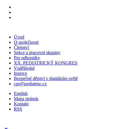
Úvod
O společnosti
Členství
Sekce a pracovní skupiny
Pro odborníky
XX. PEDIATRICKÝ KONGRES
Vzdělávání
Inzerce
Bezpečné dětství v digitálním světě
cps@pediatrisc.cz
English
Mapa stránek
Kontakt
RSS