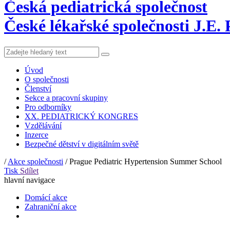
Česká pediatrická společnost
České lékařské společnosti J.E.
Úvod
O společnosti
Členství
Sekce a pracovní skupiny
Pro odborníky
XX. PEDIATRICKÝ KONGRES
Vzdělávání
Inzerce
Bezpečné dětství v digitálním světě
/
Akce společnosti
/
Prague Pediatric Hypertension Summer School
Tisk
Sdílet
hlavní navigace
Domácí akce
Zahraniční akce