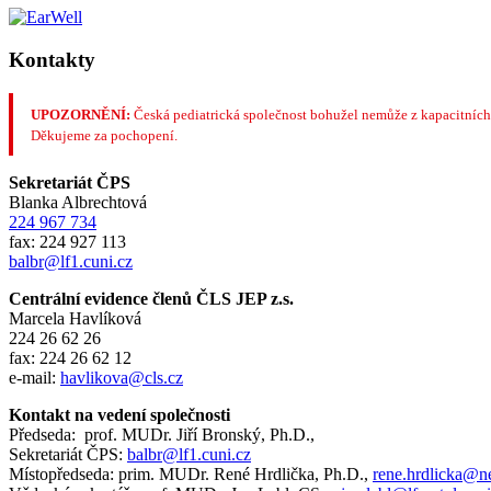
Kontakty
UPOZORNĚNÍ:
Česká pediatrická společnost bohužel nemůže z kapacitních
Děkujeme za pochopení.
Sekretariát ČPS
Blanka Albrechtová
224 967 734
fax: 224 927 113
balbr@lf1.cuni.cz
Centrální evidence členů ČLS JEP z.s.
Marcela Havlíková
224 26 62 26
fax: 224 26 62 12
e-mail:
havlikova@cls.cz
Kontakt na vedení společnosti
Předseda: prof. MUDr. Jiří Bronský, Ph.D.,
Sekretariát ČPS:
balbr@lf1.cuni.cz
Místopředseda: prim. MUDr. René Hrdlička, Ph.D.,
rene.hrdlicka@n