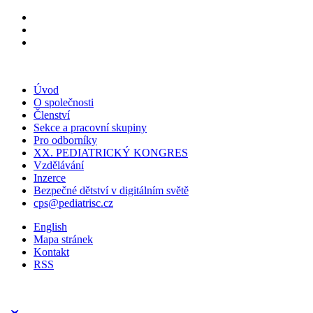
Úvod
O společnosti
Členství
Sekce a pracovní skupiny
Pro odborníky
XX. PEDIATRICKÝ KONGRES
Vzdělávání
Inzerce
Bezpečné dětství v digitálním světě
cps@pediatrisc.cz
English
Mapa stránek
Kontakt
RSS