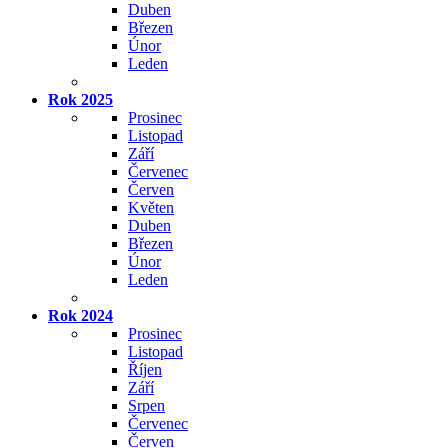
Duben
Březen
Únor
Leden
Rok 2025
Prosinec
Listopad
Září
Červenec
Červen
Květen
Duben
Březen
Únor
Leden
Rok 2024
Prosinec
Listopad
Říjen
Září
Srpen
Červenec
Červen