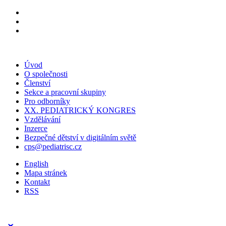
Úvod
O společnosti
Členství
Sekce a pracovní skupiny
Pro odborníky
XX. PEDIATRICKÝ KONGRES
Vzdělávání
Inzerce
Bezpečné dětství v digitálním světě
cps@pediatrisc.cz
English
Mapa stránek
Kontakt
RSS