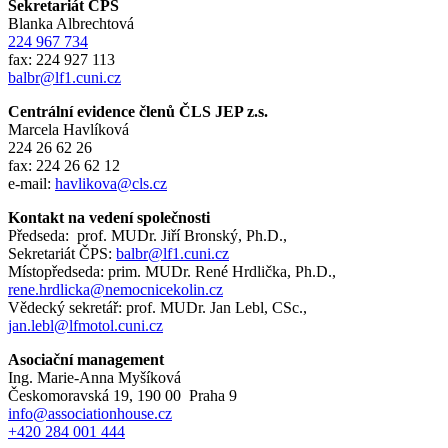
Sekretariát ČPS
Blanka Albrechtová
224 967 734
fax: 224 927 113
balbr@lf1.cuni.cz
Centrální evidence členů ČLS JEP z.s.
Marcela Havlíková
224 26 62 26
fax: 224 26 62 12
e-mail:
havlikova@cls.cz
Kontakt na vedení společnosti
Předseda: prof. MUDr. Jiří Bronský, Ph.D.,
Sekretariát ČPS:
balbr@lf1.cuni.cz
Místopředseda: prim. MUDr. René Hrdlička, Ph.D.,
rene.hrdlicka@nemocnicekolin.cz
Vědecký sekretář: prof. MUDr. Jan Lebl, CSc.,
jan.lebl@lfmotol.cuni.cz
Asociační management
Ing. Marie-Anna Myšíková
Českomoravská 19, 190 00 Praha 9
info@associationhouse.cz
+420 284 001 444