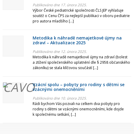
Duben
Publikováno dne 17. února 2025.
Výbor České pediatrické společnosti ČLS JEP vyhlašuje
soutěž o Cenu ČPS za nejlepší publikaci v oboru pediatrie
Březen
pro autora mladšího […]
Únor
Metodika k náhradě nemajetkové újmy na
zdraví – Aktualizace 2025
Leden
Publikováno dne 12. února 2025.
Rok 2024
Metodika k náhradě nemajetkové újmy na zdraví (bolest
a ztížení společenského uplatnění dle § 2958 občanského
zákoníku) se stala klíčovou součástí […]
Prosinec
Listopad
Vzácní spolu – pobyty pro rodiny s dětmi se
vzácnými onemocněními
Říjen
Publikováno dne 10. února 2025.
Rádi bychom Vás pozvali na celkem dva pobyty pro
Září
rodiny s dětmi se vzácnými onemocněními, kde dojde
k společnému setkání, […]
Srpen