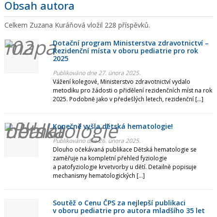
Obsah autora
Březen
Celkem Zuzana Kuráňová vložil 228 příspěvků.
Únor
Dotační program Ministerstva zdravotnictví –
Rezidenční místa v oboru pediatrie pro rok
Leden
2025
Publikováno dne 27. února 2025.
Rok 2025
Vážení kolegové, Ministerstvo zdravotnictví vydalo
metodiku pro žádosti o přidělení rezidenčních míst na rok
2025. Podobně jako v předešlých letech, rezidenční […]
Prosinec
Listopad
Konečně vyšla dětská hematologie!
Publikováno dne 26. února 2025.
Září
Dlouho očekávaná publikace Dětská hematologie se
zaměřuje na kompletní přehled fyziologie
Červenec
a patofyziologie krvetvorby u dětí. Detailně popisuje
mechanismy hematologických […]
Červen
Soutěž o Cenu ČPS za nejlepší publikaci
Květen
v oboru pediatrie pro autora mladšího 35 let