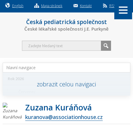
English
Mapa stránek
Kontakt
RSS
Česká pediatrická společnost
České lékařské společnosti J.E. Purkyně
hlavní navigace
Rok 2026
Červenec
Červen
Zuzana Kuráňová
kuranova@associationhouse.cz
Květen
Duben