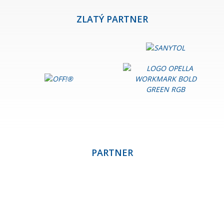
Červenec
ZLATÝ PARTNER
Červen
Květen
Duben
Leden
Rok 2023
Prosinec
PARTNER
Listopad
Září
Srpen
Červenec