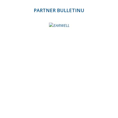
Červen
PARTNER BULLETINU
Květen
Duben
Březen
Únor
Leden
Rok 2022
Listopad
Říjen
Září