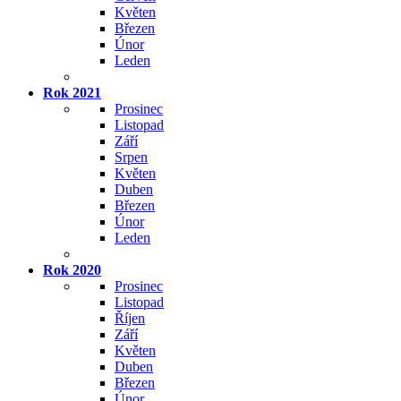
Květen
Březen
Únor
Leden
Rok 2021
Prosinec
Listopad
Září
Srpen
Květen
Duben
Březen
Únor
Leden
Rok 2020
Prosinec
Listopad
Říjen
Září
Květen
Duben
Březen
Únor