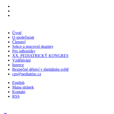
Úvod
O společnosti
Členství
Sekce a pracovní skupiny
Pro odborníky
XX. PEDIATRICKÝ KONGRES
Vzdělávání
Inzerce
Bezpečné dětství v digitálním světě
cps@pediatrisc.cz
English
Mapa stránek
Kontakt
RSS