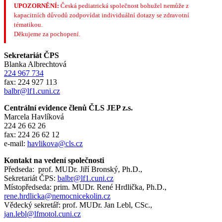
UPOZORNĚNÍ:
Česká pediatrická společnost bohužel nemůže z
kapacitních důvodů zodpovídat individuální dotazy se zdravotní
tématikou.
Děkujeme za pochopení.
Sekretariát ČPS
Blanka Albrechtová
224 967 734
fax: 224 927 113
balbr@lf1.cuni.cz
Centrální evidence členů ČLS JEP z.s.
Marcela Havlíková
224 26 62 26
fax: 224 26 62 12
e-mail:
havlikova@cls.cz
Kontakt na vedení společnosti
Předseda: prof. MUDr. Jiří Bronský, Ph.D.,
Sekretariát ČPS:
balbr@lf1.cuni.cz
Místopředseda: prim. MUDr. René Hrdlička, Ph.D.,
rene.hrdlicka@nemocnicekolin.cz
Vědecký sekretář: prof. MUDr. Jan Lebl, CSc.,
jan.lebl@lfmotol.cuni.cz