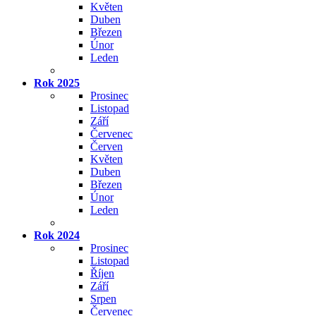
Květen
Duben
Březen
Únor
Leden
Rok 2025
Prosinec
Listopad
Září
Červenec
Červen
Květen
Duben
Březen
Únor
Leden
Rok 2024
Prosinec
Listopad
Říjen
Září
Srpen
Červenec