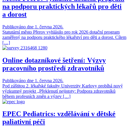
na podporu praktických lékařů pro děti
a dorost
Publikováno dne 1. června 2026.
Statutární město Přerov vyhlásilo pro rok 2026 dotační program
zaměřený na podporu praktického lékařství pro děti a dorost. Cílem
[…]
Online dotazníkové šetření: Výzvy
pracovního prostředí zdravotníků
Publikováno dne 1. června 2026.
Pod záštitou 2. lékařské fakulty Univerzity Karlovy probíhá nový
výzkumný projekt „Překlenutí nejistoty: Podpora zdravotníků
během profesních změn a výzev […]
EPEC Pediatrics: vzdělávání v dětské
paliativní péči