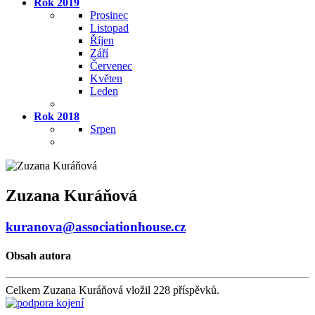
Rok 2019
Prosinec
Listopad
Říjen
Září
Červenec
Květen
Leden
Rok 2018
Srpen
Zuzana Kuráňová
kuranova@associationhouse.cz
Obsah autora
Celkem Zuzana Kuráňová vložil 228 příspěvků.