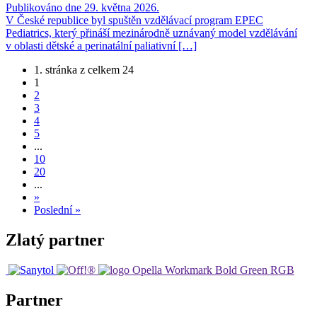
Publikováno dne 29. května 2026.
V České republice byl spuštěn vzdělávací program EPEC
Pediatrics, který přináší mezinárodně uznávaný model vzdělávání
v oblasti dětské a perinatální paliativní […]
1. stránka z celkem 24
1
2
3
4
5
...
10
20
...
»
Poslední »
Zlatý partner
Partner