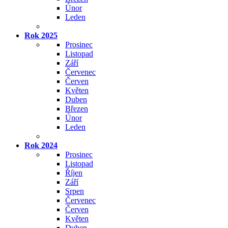
Únor
Leden
Rok 2025
Prosinec
Listopad
Září
Červenec
Červen
Květen
Duben
Březen
Únor
Leden
Rok 2024
Prosinec
Listopad
Říjen
Září
Srpen
Červenec
Červen
Květen
Duben