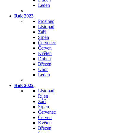
Leden
Rok 2023
Prosinec
Listopad
Září
Srpen
Červenec
Červen
Květen
Duben
Březen
Únor
Leden
Rok 2022
Listopad
Říjen
Září
Srpen
Červenec
Červen
Květen
Březen