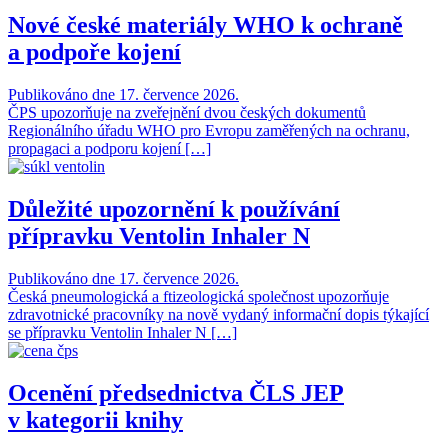
Nové české materiály WHO k ochraně
a podpoře kojení
Publikováno dne 17. července 2026.
ČPS upozorňuje na zveřejnění dvou českých dokumentů
Regionálního úřadu WHO pro Evropu zaměřených na ochranu,
propagaci a podporu kojení […]
Důležité upozornění k používání
přípravku Ventolin Inhaler N
Publikováno dne 17. července 2026.
Česká pneumologická a ftizeologická společnost upozorňuje
zdravotnické pracovníky na nově vydaný informační dopis týkající
se přípravku Ventolin Inhaler N […]
Ocenění předsednictva ČLS JEP
v kategorii knihy