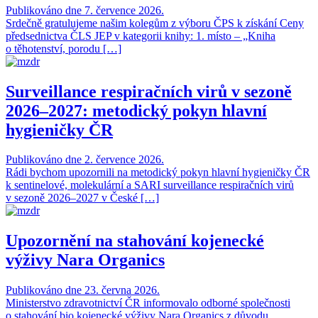
Publikováno dne 7. července 2026.
Srdečně gratulujeme našim kolegům z výboru ČPS k získání Ceny
předsednictva ČLS JEP v kategorii knihy: 1. místo – „Kniha
o těhotenství, porodu […]
Surveillance respiračních virů v sezoně
2026–2027: metodický pokyn hlavní
hygieničky ČR
Publikováno dne 2. července 2026.
Rádi bychom upozornili na metodický pokyn hlavní hygieničky ČR
k sentinelové, molekulární a SARI surveillance respiračních virů
v sezoně 2026–2027 v České […]
Upozornění na stahování kojenecké
výživy Nara Organics
Publikováno dne 23. června 2026.
Ministerstvo zdravotnictví ČR informovalo odborné společnosti
o stahování bio kojenecké výživy Nara Organics z důvodu