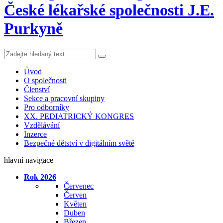
České lékařské společnosti J.E.
Purkyně
Úvod
O společnosti
Členství
Sekce a pracovní skupiny
Pro odborníky
XX. PEDIATRICKÝ KONGRES
Vzdělávání
Inzerce
Bezpečné dětství v digitálním světě
hlavní navigace
Rok 2026
Červenec
Červen
Květen
Duben
Březen