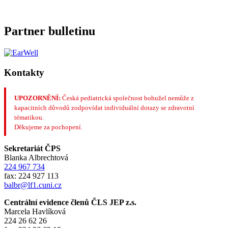
Partner bulletinu
Kontakty
UPOZORNĚNÍ:
Česká pediatrická společnost bohužel nemůže z
kapacitních důvodů zodpovídat individuální dotazy se zdravotní
tématikou.
Děkujeme za pochopení.
Sekretariát ČPS
Blanka Albrechtová
224 967 734
fax: 224 927 113
balbr@lf1.cuni.cz
Centrální evidence členů ČLS JEP z.s.
Marcela Havlíková
224 26 62 26