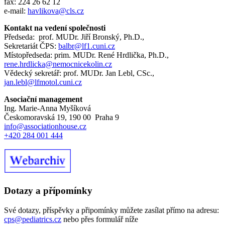
fax: 224 26 62 12
e-mail:
havlikova@cls.cz
Kontakt na vedení společnosti
Předseda: prof. MUDr. Jiří Bronský, Ph.D.,
Sekretariát ČPS:
balbr@lf1.cuni.cz
Místopředseda: prim. MUDr. René Hrdlička, Ph.D.,
rene.hrdlicka@nemocnicekolin.cz
Vědecký sekretář: prof. MUDr. Jan Lebl, CSc.,
jan.lebl@lfmotol.cuni.cz
Asociační management
Ing. Marie-Anna Myšíková
Českomoravská 19, 190 00 Praha 9
info@associationhouse.cz
+420 284 001 444
Dotazy a přípomínky
Své dotazy, příspěvky a připomínky můžete zasílat přímo na adresu:
cps@pediatrics.cz
nebo přes formulář níže