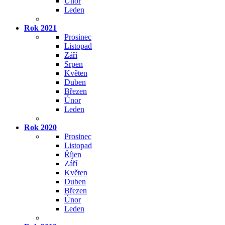
Únor
Leden
Rok 2021
Prosinec
Listopad
Září
Srpen
Květen
Duben
Březen
Únor
Leden
Rok 2020
Prosinec
Listopad
Říjen
Září
Květen
Duben
Březen
Únor
Leden