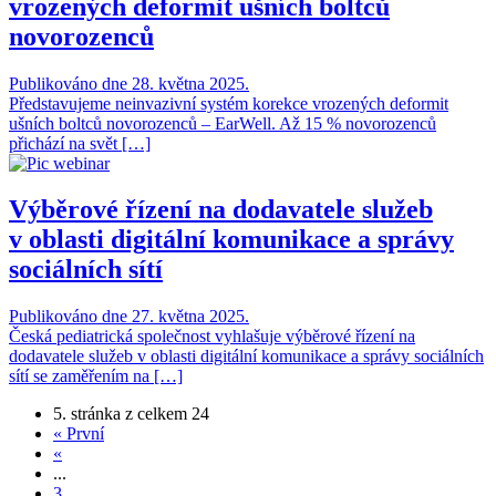
vrozených deformit ušních boltců
novorozenců
Publikováno dne 28. května 2025.
Představujeme neinvazivní systém korekce vrozených deformit
ušních boltců novorozenců – EarWell. Až 15 % novorozenců
přichází na svět […]
Výběrové řízení na dodavatele služeb
v oblasti digitální komunikace a správy
sociálních sítí
Publikováno dne 27. května 2025.
Česká pediatrická společnost vyhlašuje výběrové řízení na
dodavatele služeb v oblasti digitální komunikace a správy sociálních
sítí se zaměřením na […]
5. stránka z celkem 24
« První
«
...
3