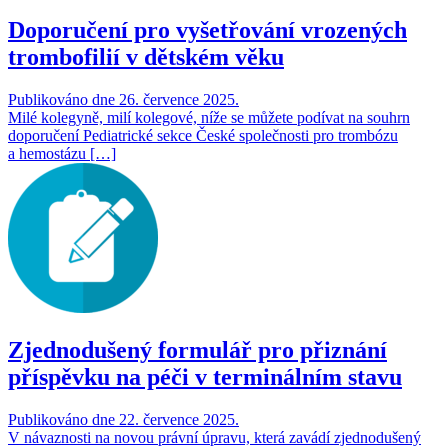
Doporučení pro vyšetřování vrozených
trombofilií v dětském věku
Publikováno dne 26. července 2025.
Milé kolegyně, milí kolegové, níže se můžete podívat na souhrn
doporučení Pediatrické sekce České společnosti pro trombózu
a hemostázu […]
Zjednodušený formulář pro přiznání
příspěvku na péči v terminálním stavu
Publikováno dne 22. července 2025.
V návaznosti na novou právní úpravu, která zavádí zjednodušený