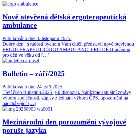
Nově otevřená dětská ergoterapeutická
ambulance
Publikováno dne 3. listopadu 2025.
Dobrý den, s radostí bychom Vám chtěli představit nově otevřenou
ERGOTERAPEUTICKOU AMBULANCI PRO DĚTI určenou
pro děti ve věku od […]
Bulletin – září/2025
Publikováno dne 24. září 2025.
Třetí číslo Bulletinu 2025 je k dispozici. Nabízíme aktuální zprávy
výboru společnosti, zápisy z jednání výboru ČPS, upozornění na
nadcházející […]
Mezinárodní den porozumění vývojové
poruše jazyka