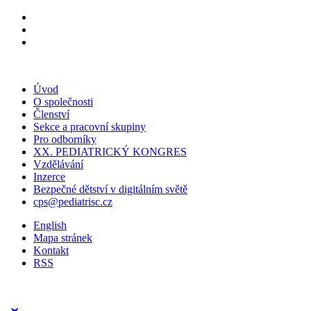
Úvod
O společnosti
Členství
Sekce a pracovní skupiny
Pro odborníky
XX. PEDIATRICKÝ KONGRES
Vzdělávání
Inzerce
Bezpečné dětství v digitálním světě
cps@pediatrisc.cz
English
Mapa stránek
Kontakt
RSS