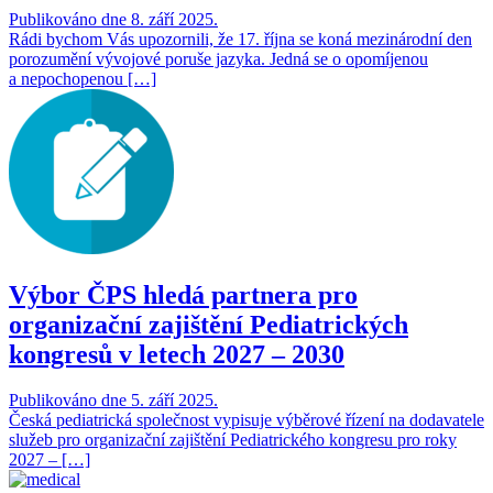
Publikováno dne 8. září 2025.
Rádi bychom Vás upozornili, že 17. října se koná mezinárodní den
porozumění vývojové poruše jazyka. Jedná se o opomíjenou
a nepochopenou […]
Výbor ČPS hledá partnera pro
organizační zajištění Pediatrických
kongresů v letech 2027 – 2030
Publikováno dne 5. září 2025.
Česká pediatrická společnost vypisuje výběrové řízení na dodavatele
služeb pro organizační zajištění Pediatrického kongresu pro roky
2027 – […]