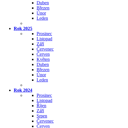
Duben
Březen
Únor
Leden
Rok 2025
Prosinec
Listopad
Září
Červenec
Červen
Květen
Duben
Březen
Únor
Leden
Rok 2024
Prosinec
Listopad
Říjen
Září
Srpen
Červenec
Červen