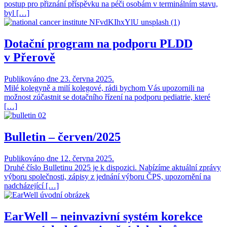
postup pro přiznání příspěvku na péči osobám v terminálním stavu,
byl […]
Dotační program na podporu PLDD
v Přerově
Publikováno dne 23. června 2025.
Milé kolegyně a milí kolegové, rádi bychom Vás upozornili na
možnost zúčastnit se dotačního řízení na podporu pediatrie, které
[…]
Bulletin – červen/2025
Publikováno dne 12. června 2025.
Druhé číslo Bulletinu 2025 je k dispozici. Nabízíme aktuální zprávy
výboru společnosti, zápisy z jednání výboru ČPS, upozornění na
nadcházející […]
EarWell – neinvazivní systém korekce