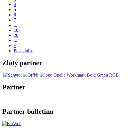
4
5
6
7
...
10
20
...
»
Poslední »
Zlatý partner
Partner
Partner bulletinu